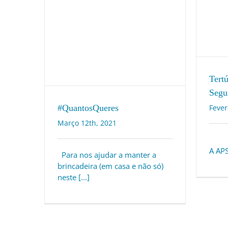
Tert
Segu
#QuantosQueres
Fever
Março 12th, 2021
Em 
A APSI
Para nos ajudar a manter a
brincadeira (em casa e não só)
neste [...]