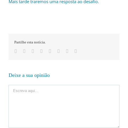
Mais tarde traremos uma resposta ao desafio.
Partilhe esta notícia.
Facebook
Twitter
LinkedIn
Reddit
Whatsapp
Google+
Pinterest
Email
Deixe a sua opinião
Comment